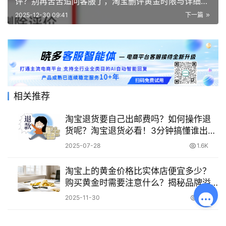
评？别再苦苦追问客服了，淘宝删评黄金时限与详细路
径一览！
2025-12-30 09:41
下一篇
相关推荐
淘宝退货要自己出邮费吗？如何操作退
货呢？淘宝退货必看！3分钟搞懂谁出运
费？手把手教你0元退货秘诀！
2025-07-28
1.6K
淘宝上的黄金价格比实体店便宜多少？
购买黄金时需要注意什么？揭秘品牌溢
价、运营成本等价差根源，附确保正品
2025-11-30
692
的正规渠道、鉴定证书指南