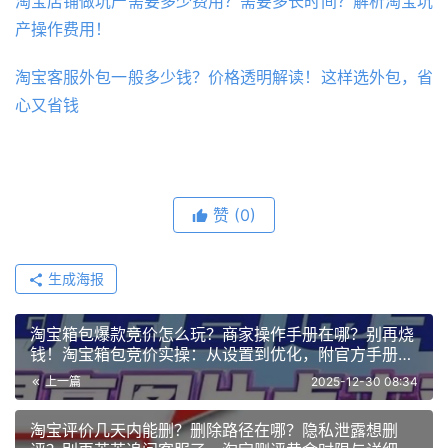
淘宝店铺做坑产需要多少费用？需要多长时间？解析淘宝坑
产操作费用！
淘宝客服外包一般多少钱？价格透明解读！这样选外包，省
心又省钱
赞
(0)
生成海报
淘宝箱包爆款竞价怎么玩？商家操作手册在哪？别再烧
钱！淘宝箱包竞价实操：从设置到优化，附官方手册下
载路径！
上一篇
2025-12-30 08:34
淘宝评价几天内能删？删除路径在哪？隐私泄露想删