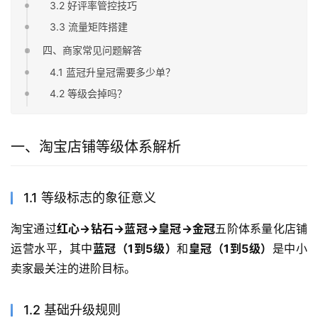
3.2 好评率管控技巧
3.3 流量矩阵搭建
四、商家常见问题解答
4.1 蓝冠升皇冠需要多少单？
4.2 等级会掉吗？
一、淘宝店铺等级体系解析
1.1 等级标志的象征意义
淘宝通过
红心→钻石→蓝冠→皇冠→金冠
五阶体系量化店铺
运营水平，其中
蓝冠（1到5级）
和
皇冠（1到5级）
是中小
卖家最关注的进阶目标。
1.2 基础升级规则