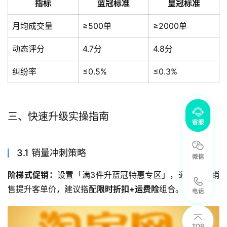
指标
蓝冠标准
皇冠标准
月均成交量
≥500单
≥2000单
动态评分
4.7分
4.8分
纠纷率
≤0.5%
≤0.3%
三、快速升级实操指南
3.1 销量冲刺策略
阶梯式促销：
设置「满3件升蓝冠特惠专区」，通过捆绑销
售提升客单价，建议搭配
限时折扣+运费险
组合。