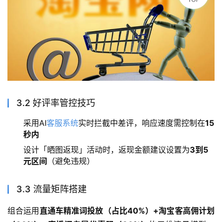
3.2 好评率管控技巧
采用AI
客服系统
实时拦截中差评，响应速度需控制在
15
秒内
设计「晒图返现」活动时，返现金额建议设置为
3到5
元区间
（避免违规）
3.3 流量矩阵搭建
组合运用
直通车精准词投放（占比40%）+淘宝客高佣计划