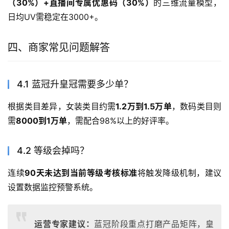
（30%）+直播间专属优惠码（30%）
的三维流量模型，
日均UV需稳定在3000+。
四、商家常见问题解答
4.1 蓝冠升皇冠需要多少单？
根据类目差异，女装类目约需
1.2万到1.5万单
，数码类目则
需
8000到1万单
，需配合98%以上的好评率。
4.2 等级会掉吗？
连续
90天未达到当前等级考核标准
将触发降级机制，建议
设置数据监控预警系统。
运营专家建议：
蓝冠阶段重点打磨产品矩阵，皇