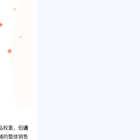
品权重，但
通
铺的整体销售