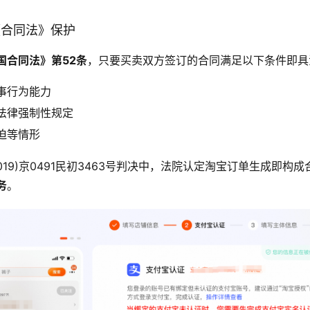
受《合同法》保护
国合同法》第52条
，只要买卖双方签订的合同满足以下条件即具
事行为能力
法律强制性规定
迫等情形
019)京0491民初3463号判决中，法院认定淘宝订单生成即构
务
。