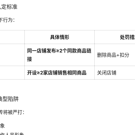
认定标准
下行为：
具体情形
处罚措
同一店铺发布≥2个同款商品链
删除商品+扣分
接
开设≥2家店铺销售相同商品
关闭店铺
的典型陷阱
传将被严打：
形象