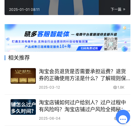
2025-01-01 08:11
下一篇
相关推荐
淘宝会员退货是否需要承担运费？退货
券的正确使用方法是什么？了解规则保
障权益！
2025-03-12
1.8K
淘宝店铺如何过户给别人？过户过程中
有风险吗？淘宝店铺过户风险全揭秘：
从企业变更到协议签署，法律文件＋平
2025-06-04
921
台审核避坑手册！