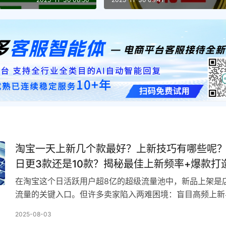
淘宝一天上新几个款最好？上新技巧有哪些呢
日更3款还是10款？揭秘最佳上新频率+爆款打
巧！
在淘宝这个日活跃用户超8亿的超级流量池中，新品上架是
流量的关键入口。但许多卖家陷入两难困境：盲目高频上新
压，佛系低频运营又错失流量红利。究竟每天上架多少新品
2025-08-03