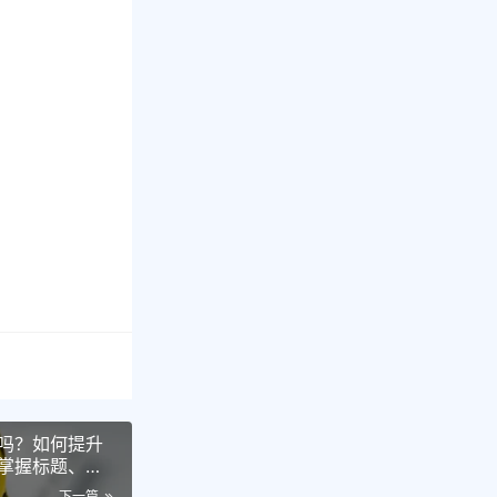
吗？如何提升
掌握标题、主
抓手
下一篇