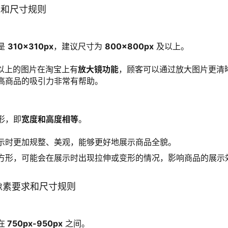
要求和尺寸规则
是 
310×310px
，建议尺寸为 
800×800px
 及以上。
 及以上的图片在淘宝上有
放大镜功能
，顾客可以通过放大图片更清
高商品的吸引力非常有帮助。
形，即
宽度和高度相等
。
示时更加规整、美观，能够更好地展示商品全貌。
方形，可能会在展示时出现拉伸或变形的情况，影响商品的展示
片像素要求和尺寸规则
在
 750px-950px
 之间。