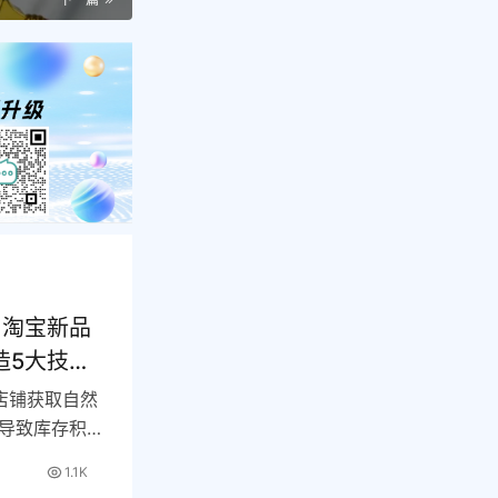
？淘宝新品
造5大技
店铺获取自然
导致库存积
最…
1.1K