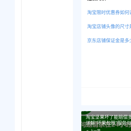
淘宝限时优惠券如何
淘宝店铺头像的尺寸
京东店铺保证金是多
淘宝坚果坏了能赔偿
详解“坏果包赔”服务
与平台介入维权技巧
上一篇