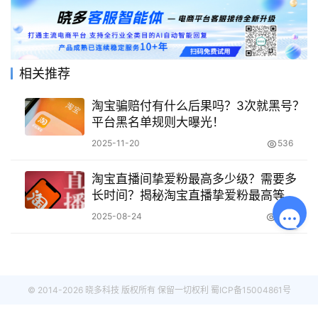
相关推荐
淘宝骗赔付有什么后果吗？3次就黑号？
平台黑名单规则大曝光！
2025-11-20
536
淘宝直播间挚爱粉最高多少级？需要多
长时间？揭秘淘宝直播挚爱粉最高等
级！3步冲刺攻略，最快90天解锁顶级
2025-08-24
1.2K
特权！
© 2014-2026 晓多科技 版权所有 保留一切权利
蜀ICP备15004861号