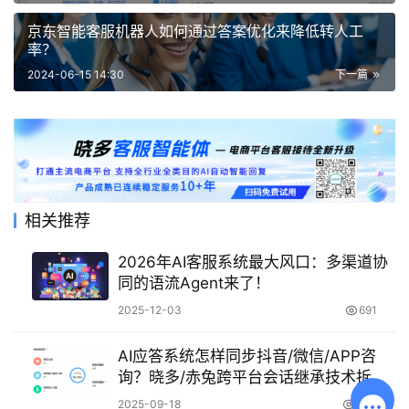
京东智能客服机器人如何通过答案优化来降低转人工
率？
2024-06-15 14:30
下一篇
相关推荐
2026年AI客服系统最大风口：多渠道协
同的语流Agent来了！
2025-12-03
691
AI应答系统怎样同步抖音/微信/APP咨
询？晓多/赤兔跨平台会话继承技术拆
解！晓多AI会话继承系统拆解：四维技
2025-09-18
643