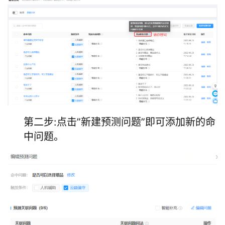
第二步:点击”新建预测问题”即可添加新的命
中问题。