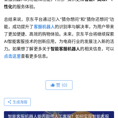
性化
的服务体验。
总结来说，京东平台通过引入“猜你想问”和“猜你还想问”功
能，成功提升了
客服机器人
的识别率与解决率，为用户带来
了更加便捷、高效的购物体验。未来，京东平台将继续探索
AI智能客服技术的创新应用，为电商行业的发展注入新的活
力。如果想了解更多关于
智能客服机器人
的相关信息，可以
点击这里
查看更多信息。
赞
(0)
生成海报
智能客服机器人能否取代人工客服？如何实现智能客服