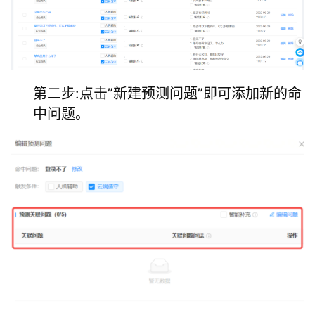
第二步:点击”新建预测问题”即可添加新的命
中问题。