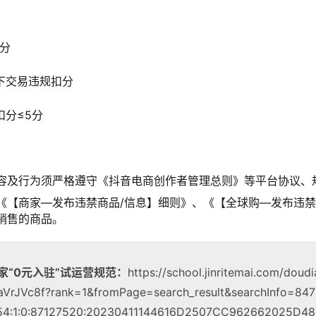
5分
下交易违规扣分
扣分≤5分
容及行为须严格遵守《抖音电商创作者管理总则》等平台协议、
《【商家—发布违禁商品/信息】细则》、《【全球购—发布违禁
销售的商品。
家“0元入驻”试运营规范：
https://school.jinritemai.com/doud
ibaVrJVc8f?rank=1&fromPage=search_result&searchInfo=8
54:1:0:87127520:20230411144616D2507CC962662025D48