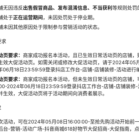
铺无因违反
出售假冒商品、发布混淆信息、不当获利
等规则处罚
铺处于
正在运营期间
，未因处罚处于停业期。
铺未因其他原因处于限制参与营销活动的状态。
要求
动页要求：
商家成功报名本活动，且已生效日常活动页的店铺，
生效大促活动页。如需关闭或修改大促活动页，请于2024年05月
2024年06月18日23:59:59登录抖店工作台-店铺-店铺装修-活动进
动页要求：
商家成功报名本活动，但未生效日常活动页的店铺，可
0:00-2024年06月18日23:59:59登录抖店工作台-店铺-店铺装
并生效，大促活动页将于活动期间向消费者展示。
求
动，可在2024年05月08日16:00:00-至抢先购活动开始前一日1
后台-营销-活动广场-抖音商城618好物节大促招商-大促指南，