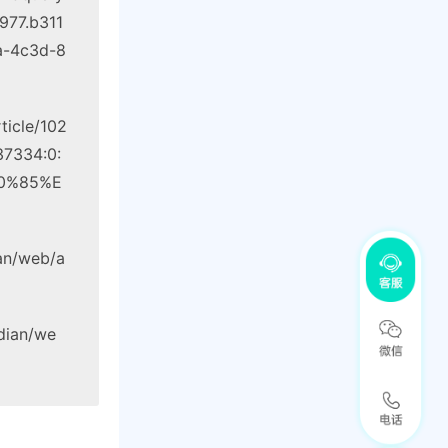
77.b311
a-4c3d-8
icle/102
37334:0:
0%85%E
ian/web/a
udian/we