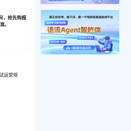
间，抢先购报
为准。
”试运营规