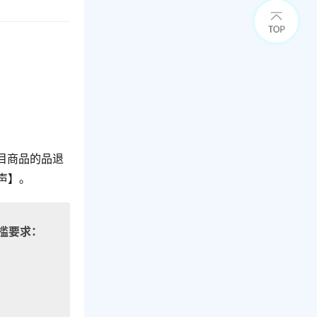
目商品的品退
声】。
槛要求：