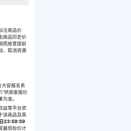
标注商品价
出商品历史价
销而故意提前
动、取消资源
方大促报名系
价”供商家报价
果为准。
权益等平台资
于该商品及其
日23:59:59
促最低标价计