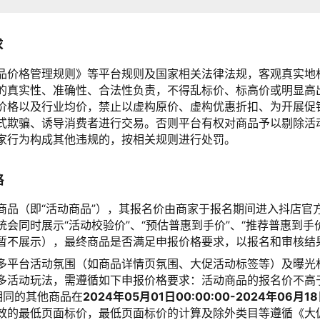
求
品价格管理规则》等平台规则及国家相关法律法规，客观真实地
的真实性、准确性、合法性负责，不得乱标价、标高价或明显高
价格以及行业均价，禁止以虚构原价、虚构优惠折扣、为开展促
式欺骗、诱导消费者进行交易。否则平台有权对商品予以剔除活
家行为构成其他违规的，按相关规则进行处罚。
格
商品（即“活动商品”），其报名价由商家于报名期间进入抖店官
会同时展示“活动校验价”、“预估普惠到手价”、“推荐普惠到手
暂不展示），最终商品是否满足申报价格要求，以报名和审核结
多平台活动氛围（如商品详情页氛围、大促活动标签等）及曝光
多活动玩法，需遵循如下申报价格要求：活动商品的报名价不高
相同的其他商品在
2024年05月01日00:00:00-2024年06月18
效的最低页面标价，最低页面标价的计算及除外类目等遵循《大