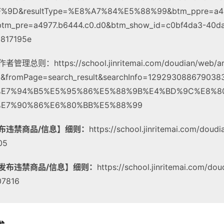
%9D&resultType=%E8%A7%84%E5%88%99&btm_ppre=a49
btm_pre=a4977.b6444.c0.d0&btm_show_id=c0bf4da3-40d
817195e
总则：https://school.jinritemai.com/doudian/web/art
0&fromPage=search_result&searchInfo=129293088679038
=%E7%94%B5%E5%95%86%E5%88%9B%E4%BD%9C%E8%8
%E7%90%86%E6%80%BB%E5%88%99
布违禁商品/信息】细则：
https://school.jinritemai.com/doud
805
发布违禁商品/信息】细则：
https://school.jinritemai.com/do
107816