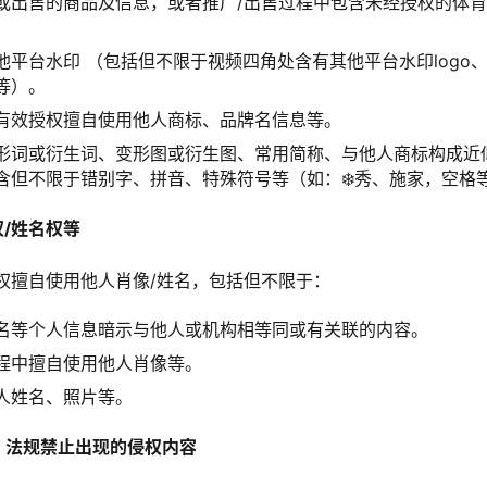
或出售的商品及信息，或者推广/出售过程中包含未经授权的体育赛事
他平台水印 （包括但不限于视频四角处含有其他平台水印logo
等）。
有效授权擅自使用他人商标、品牌名信息等。
形词或衍生词、变形图或衍生图、常用简称、与他人商标构成近
含但不限于错别字、拼音、特殊符号等（如：❄️秀、施家，空格等
权
/姓名权等
权擅自使用他人肖像/姓名，包括但不限于：
名等个人信息暗示与他人或机构相等同或有关联的内容。
程中擅自使用他人肖像等。
人姓名、照片等。
、法规禁止出现的侵权内容