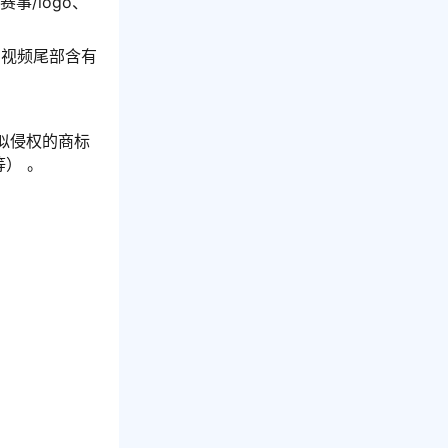
/logo、
、视频尾部含有
似侵权的商标
） 。