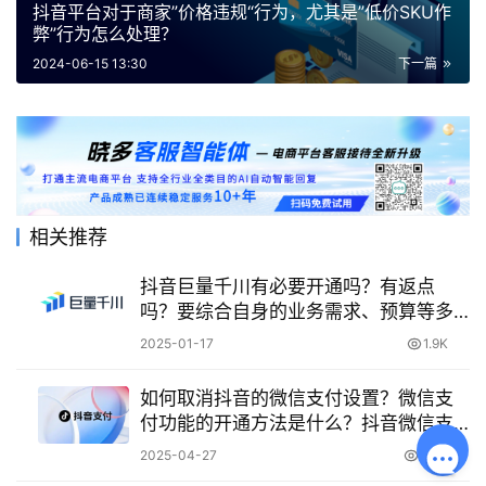
抖音平台对于商家”价格违规“行为，尤其是”低价SKU作
弊”行为怎么处理？
2024-06-15 13:30
下一篇
相关推荐
抖音巨量千川有必要开通吗？有返点
吗？要综合自身的业务需求、预算等多
方面考虑！
2025-01-17
1.9K
如何取消抖音的微信支付设置？微信支
付功能的开通方法是什么？抖音微信支
付：取消与开通指南
2025-04-27
2.4K