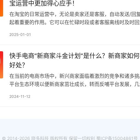
宝运营中更加得心应手！
在淘宝的日常运营中，无论是卖家还是客服，自动发送/回
起着重要的作用。它可以在忙碌时段或者客服离线时及时回
询，提高顾客满意度。然而，有时候我们可能需要调整这个
2025-01-01
快手电商“新商家斗金计划”是什么？新商家如何
好处？
在当前的电商市场中，新兴商家面临着激烈的竞争和诸多挑
平台生态环境以便新商家茁壮成长，转而反哺平台发展，几
纷推出一系列扶持计划，快手电商新近推出的“新商家斗金
2024-11-12
© 2014-2026 晓多科技 版权所有 保留一切权利
蜀ICP备15004861号