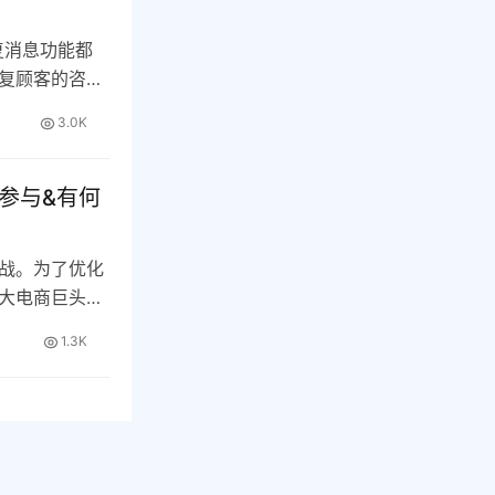
复消息功能都
复顾客的咨
功…
3.0K
参与&有何
战。为了优化
大电商巨头纷
…
1.3K