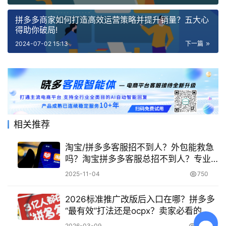
拼多多商家如何打造高效运营策略并提升销量？五大心
得助你破局!
2024-07-02 15:13
下一篇
相关推荐
淘宝/拼多多客服招不到人？外包能救急
吗？淘宝拼多多客服总招不到人？专业
外包让你快速解困！
2025-11-04
750
2026标准推广改版后入口在哪？拼多多
“最有效”打法还是ocpx？卖家必看的
ocpx 与新推广玩法对比！
2026-03-09
1.4K