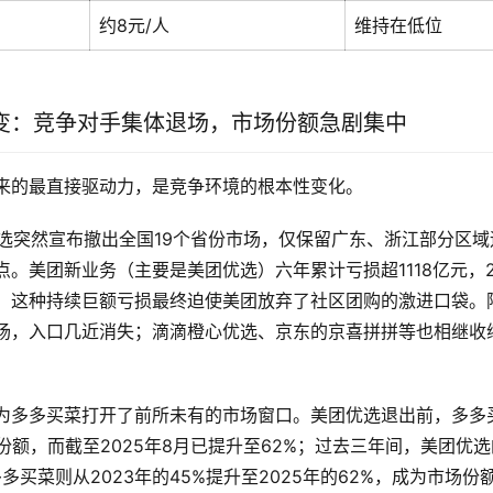
约8元/人
维持在低位
变：竞争对手集体退场，市场份额急剧集中
来的最直接驱动力，是竞争环境的根本性变化。
团优选突然宣布撤出全国19个省份市场，仅保留广东、浙江部分区
。美团新业务（主要是美团优选）六年累计亏损超1118亿元，2
亿元，这种持续巨额亏损最终迫使美团放弃了社区团购的激进口袋。
场，入口几近消失；滴滴橙心优选、京东的京喜拼拼等也相继收
为多多买菜打开了前所未有的市场窗口。美团优选退出前，多多
份额，而截至2025年8月已提升至62%；过去三年间，美团优
多多买菜则从2023年的45%提升至2025年的62%，成为市场份