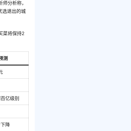
分析师分析称，
优选退出的城
买菜将保持2
年预测
元
润百亿级别
步下降