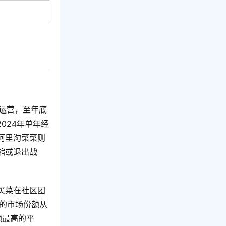
域运营，至年底
024年单年经
阿里淘菜菜则
缩或退出战
买菜在社区团
选的市场份额从
额最高的平