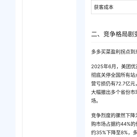
获客成本
二、竞争格局剧
多多买菜盈利拐点到
2025年6月，美
彻底关停全国所有站点
营亏损仍有72.7
大幅撤出多个省份市
场。
竞争烈度的骤然下降
购市场占据约44%的
约35%下降至8%，