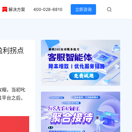
解决方案
400-028-8810
立即咨询
盈利拐点
收缩，当初叱
性平台之后，