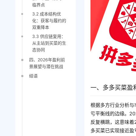
临界点
3.2 成本结构优
化：获客与履约的
双重降本
3.3 供应链复用：
从主站到买菜的生
态协同
四、2026年盈利前
景展望与潜在挑战
结语
一、多多买菜盈利
根据多方行业分析与
亏平衡线的边缘。2
反复横跳，这意味着2
多买菜已实现接近盈