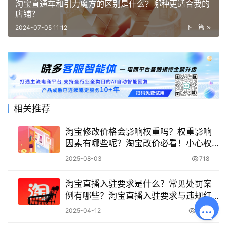
淘宝直通车和引力魔方的区别是什么？哪种更适合我的
店铺？
2024-07-05 11:12
下一篇
相关推荐
淘宝修改价格会影响权重吗？权重影响
因素有哪些呢？淘宝改价必看！小心权
重暴跌！6大核心因素决定你的搜索排
2025-08-03
718
名！
淘宝直播入驻要求是什么？常见处罚案
例有哪些？淘宝直播入驻要求与违规红
线：新手必读指南
2025-04-12
2.0K