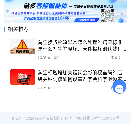
相关推荐
淘宝换货物流异常怎么处理？赔偿标准
是什么？生鲜腐坏、大件损坏别认栽！
订单金额30%赔偿自动到账攻略
2026-01-02
617
淘宝标题增加关键词会影响权重吗？店
铺关键词该如何设置？学会科学地设置
标题为店铺运营打基础！
2025-03-01
1.3K
© 2014-2026 晓多科技 版权所有 保留一切权利
蜀ICP备15004861号