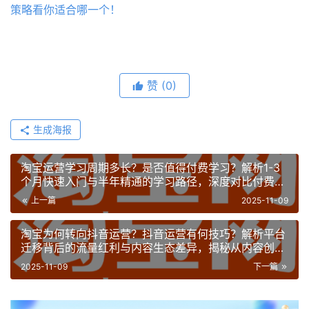
策略看你适合哪一个！
赞
(0)
生成海报
淘宝运营学习周期多长？是否值得付费学习？解析1-3
个月快速入门与半年精通的学习路径，深度对比付费课
程与免费资源的性价比！
上一篇
2025-11-09
淘宝为何转向抖音运营？抖音运营有何技巧？解析平台
迁移背后的流量红利与内容生态差异，揭秘从内容创作
到直播转化的全链路运营方法！
2025-11-09
下一篇