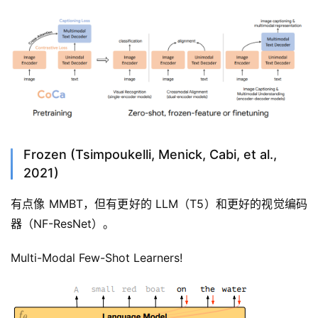
Frozen (Tsimpoukelli, Menick, Cabi, et al.,
2021)
有点像 MMBT，但有更好的 LLM（T5）和更好的视觉编码
器（NF-ResNet）。
Multi-Modal Few-Shot Learners!