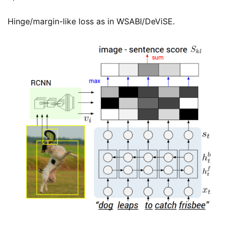
Hinge/margin-like loss as in WSABI/DeViSE.