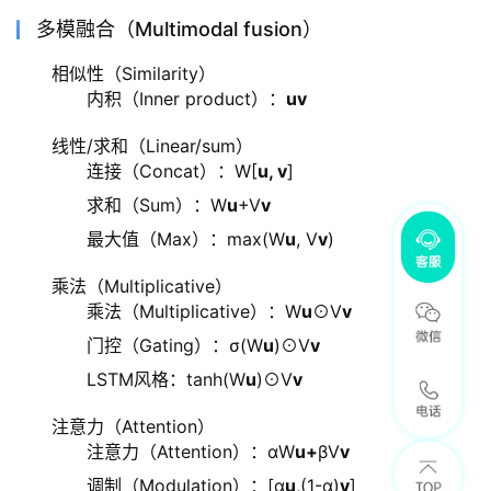
多模融合（Multimodal fusion）
相似性（Similarity）
内积（Inner product）：
uv
线性/求和（Linear/sum）
连接（Concat）：W[
u, v
]
求和（Sum）：W
u
+V
v
最大值（Max）：max(W
u
, V
v
)
乘法（Multiplicative）
乘法（Multiplicative）：W
u
⊙V
v
门控（Gating）：σ(W
u
)⊙V
v
LSTM风格：tanh(W
u
)⊙V
v
注意力（Attention）
注意力（Attention）：αW
u+
βV
v
调制（Modulation）：[α
u
,(1-α)
v
]