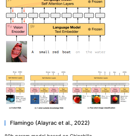
Flamingo (Alayrac et al., 2022)
80b param model based on Chinchilla.