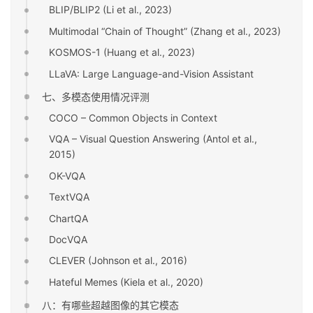
BLIP/BLIP2 (Li et al., 2023)
Multimodal “Chain of Thought” (Zhang et al., 2023)
KOSMOS-1 (Huang et al., 2023)
LLaVA: Large Language-and-Vision Assistant
七、多模态使用情况评测
COCO – Common Objects in Context
VQA – Visual Question Answering (Antol et al.,
2015)
OK-VQA
TextVQA
ChartQA
DocVQA
CLEVER (Johnson et al., 2016)
Hateful Memes (Kiela et al., 2020)
八：有哪些超越图像的其它模态