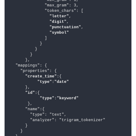
              "min_gram": 1,

              "max_gram": 3,

              "token_chars": [

"letter"
,

"digit"
,

"punctuation"
,

"symbol"
              ]

            }

          }

        }

      },

  "mappings": {

    "properties": {

"create_time"
:{

"type"
:
"date"
      },

"id"
:{

"type"
:
"keyword"
       },

      "name":{

        "type": "text",

        "analyzer": "trigram_tokenizer"

      }

    }
