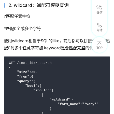
2. wildcard：通配符模糊查询
?匹配任意字符
*匹配0个或多个字符
使用wildcard相当于SQL的like，前后都可以拼接*，表示匹
配0到多个任意字符加.keyword是要匹配完整的词
GET /test_idx/_search

{

"size"
:
20
,

"from"
:
0
,

"query"
:{

"bool"
:{

"should"
:[

                {

"wildcard"
:{

"form_name"
:
"*very*"
                    }

                }
