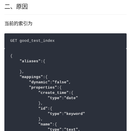
二、原因
当前的索引为
GET good_test_index
{

"aliases"
:{

    },

"mappings"
:{

"dynamic"
:
"false"
,

"properties"
:{

"create_time"
:{

"type"
:
"date"
            },

"id"
:{

"type"
:
"keyword"
            },

"name"
:{

"type"
:
"text"
,
