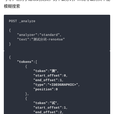
模糊搜索
POST _analyze

{

    "analyzer":"standard",

    "text":"测试分词-reno4se"

}
{

"tokens"
:[

        {

"token"
:
"测"
,

"start_offset"
:
0
,

"end_offset"
:
1
,

"type"
:
"<IDEOGRAPHIC>"
,

"position"
:
0
        },

        {

"token"
:
"试"
,

"start_offset"
:
1
,

"end_offset"
:
2
,
