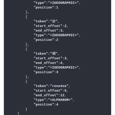
"type"
:
"<IDEOGRAPHIC>"
,

"position"
:
1
        },

        {

"token"
:
"分"
,

"start_offset"
:
2
,

"end_offset"
:
3
,

"type"
:
"<IDEOGRAPHIC>"
,

"position"
:
2
        },

        {

"token"
:
"词"
,

"start_offset"
:
3
,

"end_offset"
:
4
,

"type"
:
"<IDEOGRAPHIC>"
,

"position"
:
3
        },

        {

"token"
:
"reno4se"
,

"start_offset"
:
5
,

"end_offset"
:
12
,

"type"
:
"<ALPHANUM>"
,

"position"
:
4
        }

    ]
