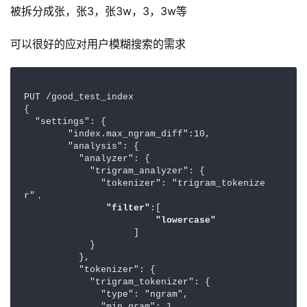
被拆分成张，张3，张3w，3，3w等
可以很好的应对用户模糊搜索的需求
PUT /good_test_index

{

  "settings": {

        "index.max_ngram_diff":10,

        "analysis": {

          "analyzer": {

            "trigram_analyzer": {

              "tokenizer": "trigram_tokenize
r"，

"filter"
:[

"lowercase"
                    ]

            }

          },

          "tokenizer": {

            "trigram_tokenizer": {

              "type": "ngram",
