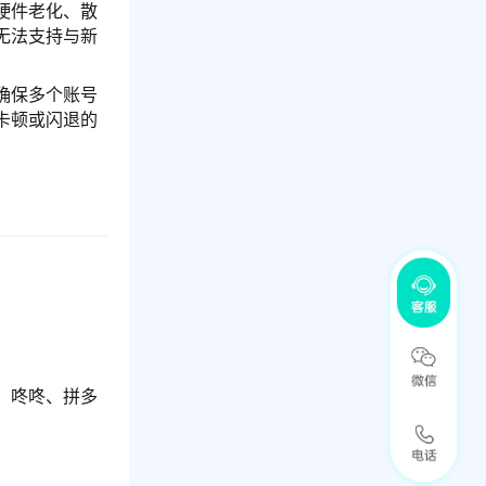
硬件老化、散
无法支持与新
确保多个账号
卡顿或闪退的
、咚咚、拼多