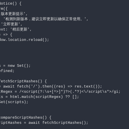
otice() {

 = new Set();

fined;

etchScriptHashes() {

compareScriptHashes() {
