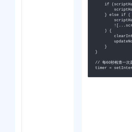
    if (scriptHashes.size === 0) {

        scriptHashes = newScriptHashes;

    } else if (

        scriptHashes.size !== newScriptHashes.size ||

        ![...scriptHashes].every((hash) => newScriptHashes.has(hash))

    ) {

        clearInterval(timer);

        updateNotice();

    }

}

// 每60秒检查一
timer = setInte