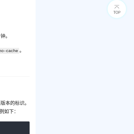
分钟。
。
no-cache
为页面版本的标识。
示例如下：