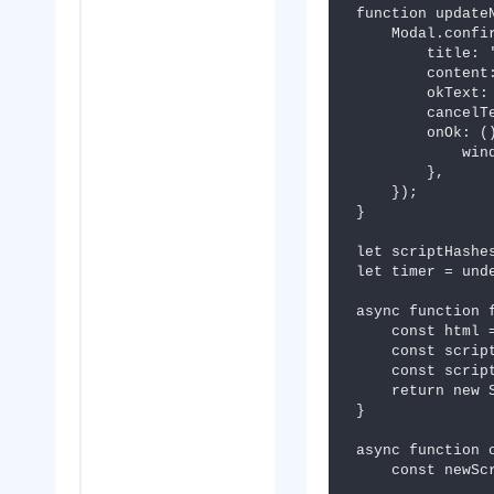
function updateN
    Modal.confirm({

        title: '版本更新提示',

        content: '检测到新版本，建议立即更新以确保正常使用。',

        okText: '立即更新',

        cancelText: '稍后更新',

        onOk: () => {

            window.location.reload();

        },

    });

}

let scriptHashes
let timer = unde
async function f
    const html = await fetch('/').then((res) => res.text());

    const scriptRegex = /<script(?:\s+[^>]*)?>(.*?)<\/script\s*>/gi;

    const scripts = html.match(scriptRegex) ?? [];

    return new Set(scripts);

}

async function 
    const newScriptHashes = await fetchScriptHashes();
