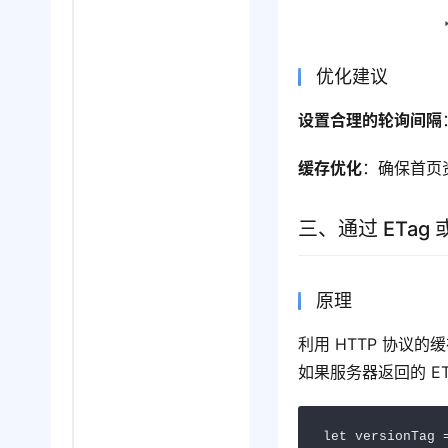
优化建议
设置合理的
轮询
间隔
缓存优化
：确保首页
三、通过 ETag 或
原理
利用 HTTP 协议的缓
如果服务器返回的 ET
let versionTag =