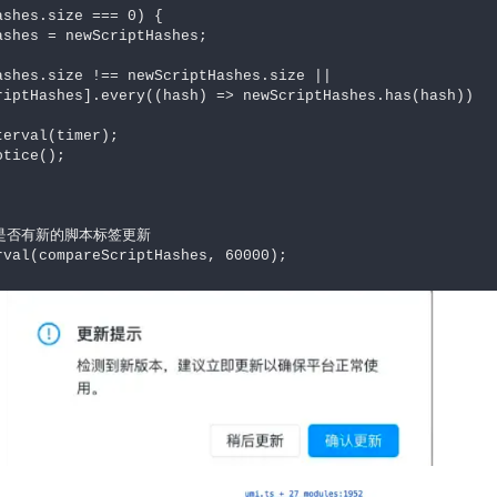
次是否有新的脚本标签更新

rval(compareScriptHashes, 60000);