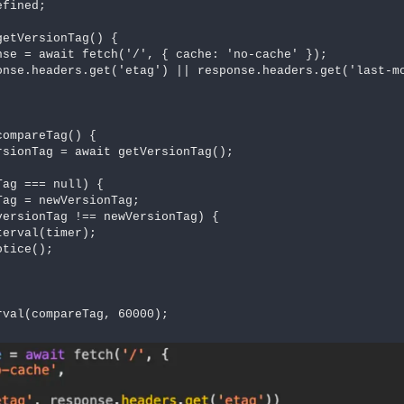
fined;

etVersionTag() {

ompareTag() {

rval(compareTag, 60000);