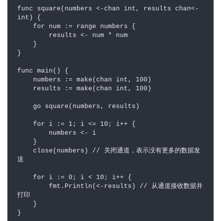
func square(numbers <-chan int, results chan<- 
int) {  

    for num := range numbers {  

        results <- num * num  

    }  

}  

func main() {  

    numbers := make(chan int, 100)  

    results := make(chan int, 100)  

    go square(numbers, results)  

    for i := 1; i <= 10; i++ {  

        numbers <- i  

    }  

    close(numbers) // 关闭通道，表示没有更多的数据发
送  

    for i := 0; i < 10; i++ {  

        fmt.Println(<-results) // 从通道接收数据并
打印  

    }  

}