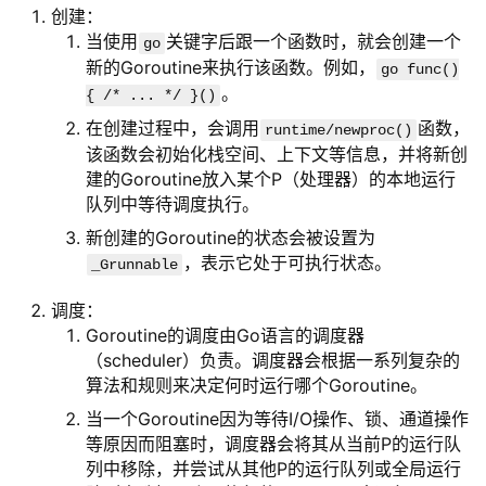
创建：
当使用
关键字后跟一个函数时，就会创建一个
go
新的Goroutine来执行该函数。例如，
go func()
。
{ /* ... */ }()
在创建过程中，会调用
函数，
runtime/newproc()
该函数会初始化栈空间、上下文等信息，并将新创
建的Goroutine放入某个P（处理器）的本地运行
队列中等待调度执行。
新创建的Goroutine的状态会被设置为
，表示它处于可执行状态。
_Grunnable
调度：
Goroutine的调度由Go语言的调度器
（scheduler）负责。调度器会根据一系列复杂的
算法和规则来决定何时运行哪个Goroutine。
当一个Goroutine因为等待I/O操作、锁、通道操作
等原因而阻塞时，调度器会将其从当前P的运行队
列中移除，并尝试从其他P的运行队列或全局运行