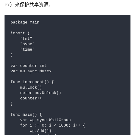
ex）来保护共享资源。
package main  

import (  

    "fmt"  

    "sync"  

    "time"  

)  

var counter int  

var mu sync.Mutex  

func increment() {  

    mu.Lock()  

    defer mu.Unlock()  

    counter++  

}  

func main() {  

    var wg sync.WaitGroup  

    for i := 0; i < 1000; i++ {  

        wg.Add(1)  
