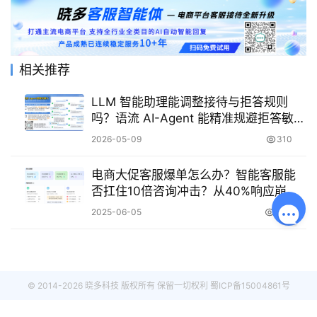
相关推荐
LLM 智能助理能调整接待与拒答规则
吗？语流 AI-Agent 能精准规避拒答敏感
问题吗？
2026-05-09
310
电商大促客服爆单怎么办？智能客服能
否扛住10倍咨询冲击？从40%响应崩盘
到秒级拦截订单！
2025-06-05
1.0K
© 2014-2026 晓多科技 版权所有 保留一切权利
蜀ICP备15004861号