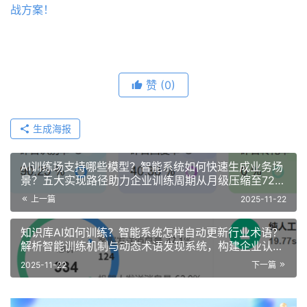
战方案！
赞
(0)
生成海报
AI训练场支持哪些模型？智能系统如何快速生成业务场
景？五大实现路径助力企业训练周期从月级压缩至72小
时，关键业务场景效率提升！
上一篇
2025-11-22
知识库AI如何训练？智能系统怎样自动更新行业术语？
解析智能训练机制与动态术语发现系统，构建企业认知
进化新范式！
2025-11-22
下一篇