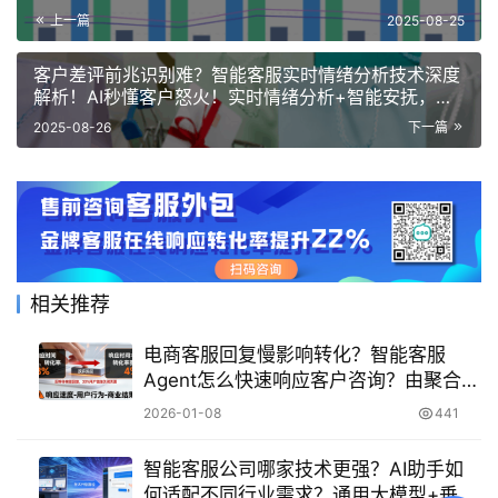
服务新引擎！
上一篇
2025-08-25
客户差评前兆识别难？智能客服实时情绪分析技术深度
解析！AI秒懂客户怒火！实时情绪分析+智能安抚，差
评率直降！
2025-08-26
下一篇
相关推荐
电商客服回复慢影响转化？智能客服
Agent怎么快速响应客户咨询？由聚合接
待驱动的客服体验革命，正在颠覆电商
2026-01-08
441
增长规则
智能客服公司哪家技术更强？AI助手如
何适配不同行业需求？通用大模型+垂直