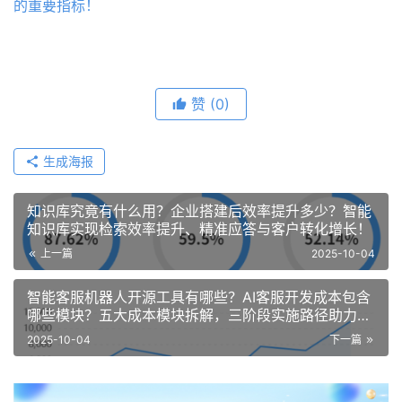
的重要指标！
赞
(0)
生成海报
知识库究竟有什么用？企业搭建后效率提升多少？智能
知识库实现检索效率提升、精准应答与客户转化增长！
上一篇
2025-10-04
智能客服机器人开源工具有哪些？AI客服开发成本包含
哪些模块？五大成本模块拆解，三阶段实施路径助力企
业降低综合投入！
2025-10-04
下一篇