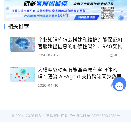
相关推荐
企业知识库怎么搭建和维护？能保证AI
客服输出信息的准确性吗？、RAG架构
+反馈闭环实战手册，让回答准确率突破
2026-02-07
403
90%！
大模型驱动客服能兼容原有客服体系
吗？语流 AI-Agent 支持跨端同步数据
吗？
2026-04-16
371
© 2014-2026 晓多科技 版权所有 保留一切权利
蜀ICP备15004861号