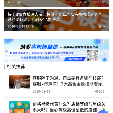
上一篇
2026-06-18 13:51
快手618直播没人看、投钱不出单？实在好物节3个老
铁经济玩法，小商家也能逆袭！
2026-06-18 15:49
下一篇
相关推荐
客服除了沟通，还需要具备哪些技能？
客服≠传声筒！7大高含金量技能曝光，
90%企业正在高薪抢人！
2025-08-13
665
价格星级代表什么？店铺等级与星级关
系大吗？当心等级高但星低的店铺！拆