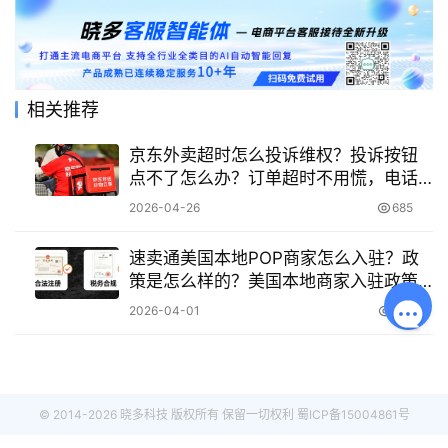
相关推荐
京东外卖超时怎么投诉维权？投诉按钮
点不了怎么办？订单超时不用慌，电话
客服、交易纠纷、社交媒体多通道维
2026-04-26
685
权，实测有效拿回补偿！
速卖通美国本地POP商家怎么入驻？政
策是怎么样的？美国本地商家入驻政策
全解析！
2026-04-01
216
© 2014-2026 晓多科技 版权所有 保留一切权利
蜀ICP备15004861号