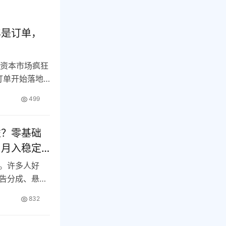
年是订单，
，资本市场疯狂
订单开始落地
499
益？零基础
，月入稳定
。许多人好
告分成、悬赏
是…
832