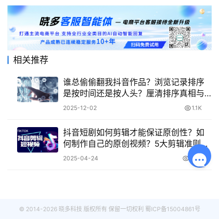
相关推荐
谁总偷偷翻我抖音作品？浏览记录排序
是按时间还是按人头？厘清排序真相与7
天查看限制，掌握提升互动与数据可见
2025-12-02
1.1K
性的核心技巧！
抖音短剧如何剪辑才能保证原创性？如
何制作自己的原创视频？5大剪辑准则你
了解吗？
2025-04-24
2.8K
© 2014-2026 晓多科技 版权所有 保留一切权利
蜀ICP备15004861号