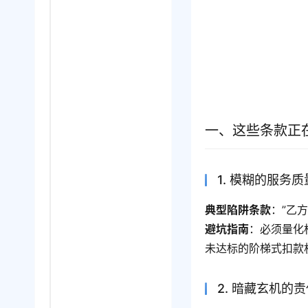
一、这些条款正
1. 模糊的服务
典型陷阱条款
：”乙
避坑指南
：必须量化
未达标的阶梯式扣款
2. 暗藏玄机的