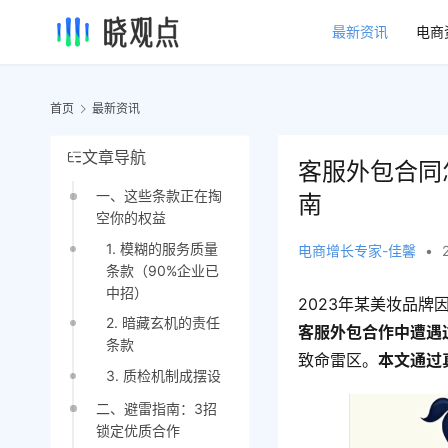
最新资讯
电商
首页
最新资讯
文章导航
客服外包合同
一、这些条款正在掏
南
空你的权益
1. 模糊的服务质量
电商增长专家-佳馨
•
条款（90%企业已
中招）
2023年某美妆品
2. 暗藏玄机的责任
客服外包合作中遭遇
条款
致命雷区。
本文通过
3. 质检机制成摆设
二、避雷指南：3招
锁定优质合作