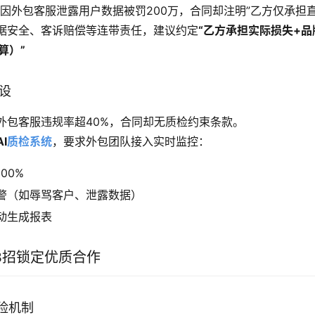
牌因外包客服泄露用户数据被罚200万，合同却注明”乙方仅承担直
据安全、客诉赔偿等连带责任，建议约定
“乙方承担实际损失+
算）”
摆设
外包客服违规率超40%，合同却无质检约束条款。
AI
质检系统
，要求外包团队接入实时监控：
00%
警（如辱骂客户、泄露数据）
动生成报表
3招锁定优质合作
保险机制