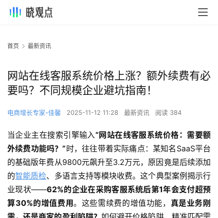
首页
最新资讯
网站在线客服系统价格上涨？额外续费有必
要吗？不同规模企业避坑指南！
电商增长专家-佳馨
2025-11-12 11:28
最新资讯
阅读 384
当企业主在搜索引擎输入
“网站在线客服系统价格：需要额
外续费功能吗？”
时，往往带着实际痛点：某知名SaaS平台
的基础版年费从9800元飙升至3.2万元，原因竟是后续添加
的
智能质检
、多语言支持等模块收费。这个典型案例揭示行
业现状——
62%的企业在采购客服系统后第1年会支付超预
算30%的增值费用
。这些需续费的增值功能，
真是业务刚
需，还是商家的盈利陷阱？
如何避开价格陷阱，精准匹配需