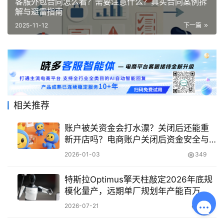
客服外包合同怎么看？需要注意什么？真实合同案例拆
解与避雷指南
2025-11-12
下一篇
相关推荐
账户被关资金会打水漂？关闭后还能重
新开店吗？电商账户关闭后资金安全与
重开规则全解析
2026-01-03
349
特斯拉Optimus擎天柱敲定2026年底规
模化量产，远期单厂规划年产能百万
台，优先落地工厂流水线基础劳务场景
2026-07-21
83