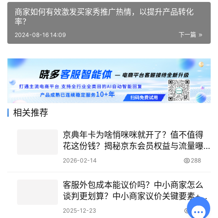
商家如何有效激发买家秀推广热情，以提升产品转化
率？
2024-08-16 14:09
下一篇
相关推荐
京典年卡为啥悄咪咪就开了？值不值得
花这份钱？揭秘京东会员权益与流量曝
光真相，附成本效益分析与操作建议
2026-02-14
288
客服外包成本能议价吗？中小商家怎么
谈判更划算？中小商家议价关键要素+谈
判实战技巧！
2025-12-23
311