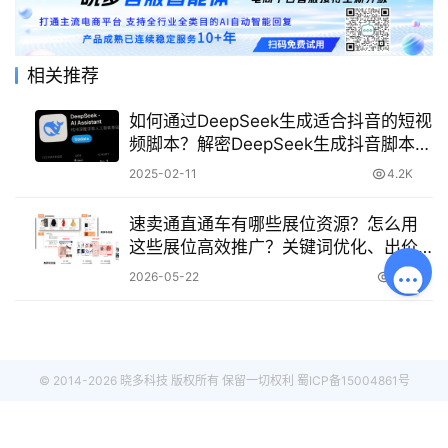
相关推荐
如何通过DeepSeek生成适合抖音的短视
频脚本？解密DeepSeek生成抖音脚本的
步骤！
2025-02-11
4.2K
速卖通直通车有哪些展位资源？怎么用
这些展位高效推广？关键词优化、出价
策略、数据分析三步提升曝光转化！
2026-05-22
147
© 2014-2026 晓多科技 版权所有 保留一切权利
蜀ICP备15004861号