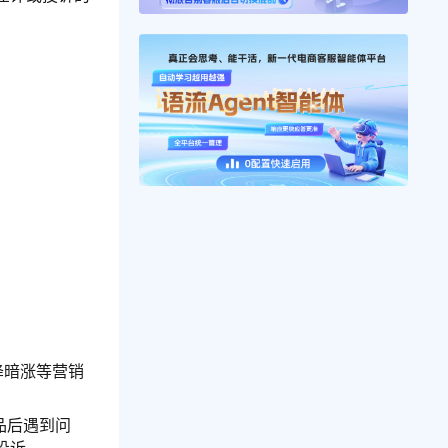
降暗涨等营销
品后遇到问