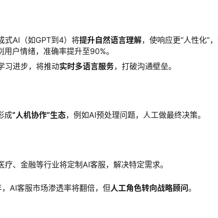
式AI（如GPT到4）将
提升自然语言理解
，使响应更“人性化”，
别用户情绪，准确率提升至90%。
学习进步，将推动
实时多语言服务
，打破沟通壁垒。
形成
“人机协作”生态
，例如AI预处理问题，人工做最终决策。
医疗、金融等行业将定制AI客服，解决特定需求。
年，AI客服市场渗透率将翻倍，但
人工角色转向战略顾问
。