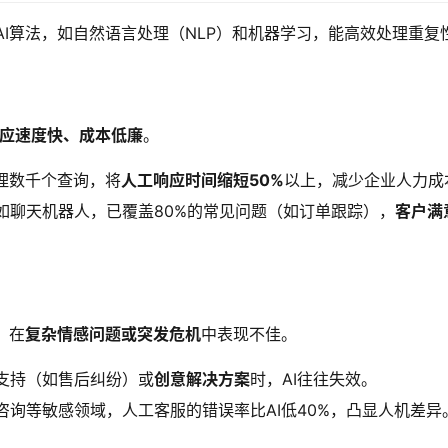
AI算法，如自然语言处理（NLP）和机器学习，能高效处理重复
响应速度快、成本低廉
。
处理数千个查询，将
人工响应时间缩短50%
以上，减少企业人力成
如聊天机器人，已覆盖80%的常见问题（如订单跟踪），
客户满
，在
复杂情感问题或突发危机
中表现不佳。
支持（如售后纠纷）或
创意解决方案
时，AI往往失效。
咨询等敏感领域，人工客服的错误率比AI低40%，凸显人机差异