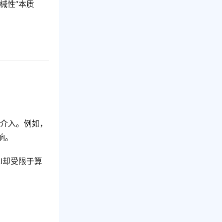
械性”本质
类介入。例如，
响。
I却受限于算