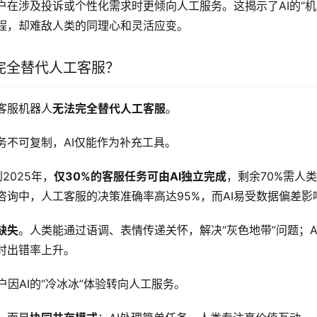
户在涉及投诉或个性化需求时更倾向人工服务。这揭示了AI的“机
程，却难敌人类的同理心和灵活应变。
否完全替代人工客服？
客服机器人
无法完全替代人工客服
。
务不可复制，AI仅能作为补充工具。
到2025年，
仅30%的客服任务可由AI独立完成
，剩余70%需人
咨询中，人工客服的决策准确率高达95%，而AI易受数据偏差影
缺失
。人类能通过语调、表情传递关怀，解决“灰色地带”问题；A
时出错率上升。
户因AI的“冷冰冰”体验转向人工服务。