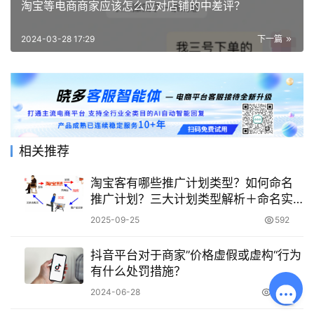
淘宝等电商商家应该怎么应对店铺的中差评？
2024-03-28 17:29
下一篇
相关推荐
淘宝客有哪些推广计划类型？如何命名
推广计划？三大计划类型解析＋命名实
战指南：从新手广撒网到网红深度合
2025-09-25
592
作，让推广管理清晰高效！
抖音平台对于商家”价格虚假或虚构“行为
有什么处罚措施？
2024-06-28
2.8K