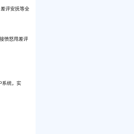
、差评安抚等全
直接愤怒甩差评
P系统，实