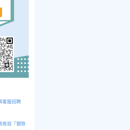
解客服招聘
景练就「钢铁