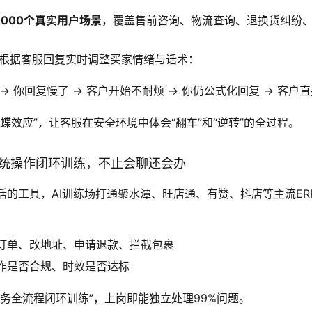
,000个真实用户场景
，覆盖售前咨询、物流查询、退换货纠纷
都会根据客服回复实时调整买家情绪与话术：
→ 你回复慢了 → 客户开始不耐烦 → 你仍公式化回复 → 客户
蝶效应”，让客服在安全环境中体会“翻车”和“逆转”的全过程。
方系统操作闭环训练，不止会聊还会办
话的工具，AI训练场打通聚水潭、旺店通、有赞、抖店等主流ER
订单、改地址、申请退款、拦截包裹
作是否合规、时效是否达标
业务全流程闭环训练”，上岗即能独立处理99%问题。