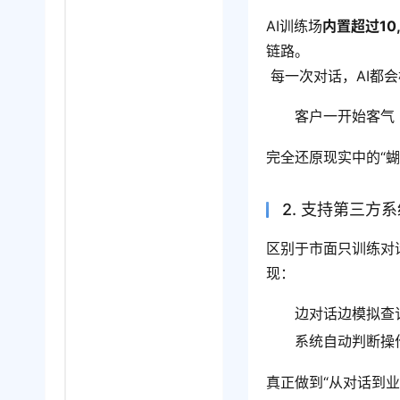
AI训练场
内置超过10
链路。
 每一次对话，AI
客户一开始客气 
完全还原现实中的“蝴
2. 支持第三
区别于市面只训练对
现：
边对话边模拟查
系统自动判断操
真正做到“从对话到