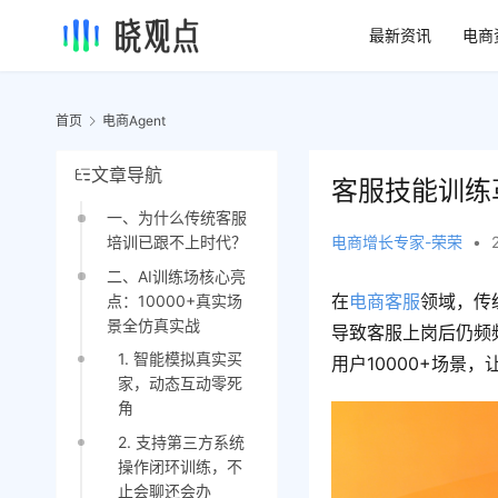
最新资讯
电商
首页
电商Agent
文章导航
客服技能训练革
一、为什么传统客服
电商增长专家-荣荣
•
培训已跟不上时代？
二、AI训练场核心亮
在
电商客服
领域，传
点：10000+真实场
景全仿真实战
导致客服上岗后仍频
1. 智能模拟真实买
用户10000+场景
家，动态互动零死
角
2. 支持第三方系统
操作闭环训练，不
止会聊还会办