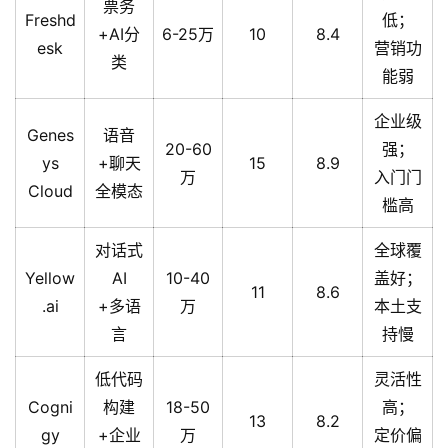
票务
Freshd
低；
+AI分
6-25万
10
8.4
esk
营销功
类
能弱
企业级
Genes
语音
20-60
强；
ys
+聊天
15
8.9
万
入门门
Cloud
全模态
槛高
对话式
全球覆
Yellow
AI
10-40
盖好；
11
8.6
.ai
+多语
万
本土支
言
持慢
低代码
灵活性
Cogni
构建
18-50
高；
13
8.2
gy
+企业
万
定价偏