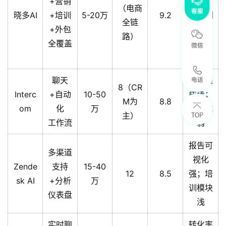
+营销
强，
（电商
晓多AI
+培训
5-20万
9.2
VOC洞
全链
+外包
察精
路）
全覆盖
准；定
价亲民
聊天
国际集
8（CR
Interc
+自动
10-50
成佳；
M为
8.8
om
化
万
本地化
主）
工作流
弱
报告可
多渠道
视化
Zende
支持
15-40
12
8.5
强；培
sk AI
+分析
万
训模块
仪表盘
浅
实时聊
转化率