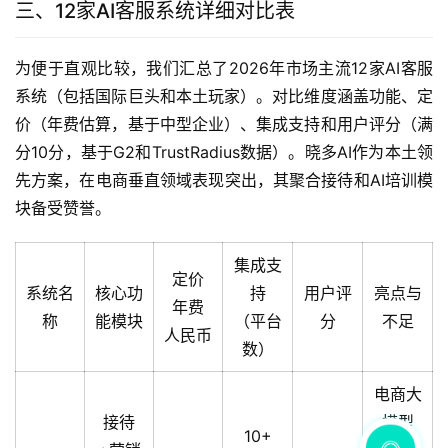
三、12家AI客服系统详细对比表
为便于直观比较，我们汇总了2026年市场主流12家AI客服
系统（包括国际巨头和本土玩家）。对比维度涵盖功能、定
价（年费估算，基于中型企业）、集成支持和用户评分（满
分10分，基于G2和TrustRadius数据）。晓多AI作为本土领
先方案，在电商垂直领域表现突出，其聚合接待和AI培训模
块备受赞誉。
集成支
定价
系统名
核心功
持
用户评
亮点与
年费
称
能模块
（平台
分
不足
人民币
数）
电商大
接待
模型
10+