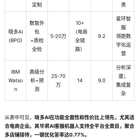
定制
贵
星环智
数智外
10+
服
晓多AI
包
（电商
5-20万
9.2
领跑数
(BPO)
+质检
全链
字化运
全检
路）
营
分析深
IBM
高级分
25-70
度；
Watso
析+预
14
9.0
万
集成复
n
测
杂
从表中可见，
晓多AI在功能全面性和性价比上领先，尤其适
合电商企业。其毕昇AI客服机器人支持全平台全类目，聚合
多店铺接待，一键优化答率达0.77%。