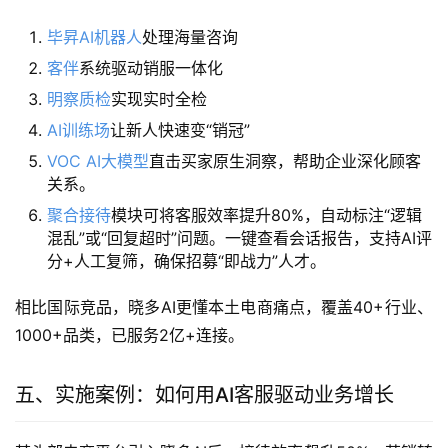
毕昇AI机器人
处理海量咨询
客伴
系统驱动销服一体化
明察质检
实现实时全检
AI训练场
让新人快速变“销冠”
VOC AI大模型
直击买家原生洞察，帮助企业深化顾客
关系。
聚合接待
模块可将客服效率提升80%，自动标注“逻辑
混乱”或“回复超时”问题。一键查看会话报告，支持AI评
分+人工复筛，确保招募“即战力”人才。
相比国际竞品，晓多AI更懂本土电商痛点，覆盖40+行业、
1000+品类，已服务2亿+连接。
五、实施案例：如何用AI客服驱动业务增长