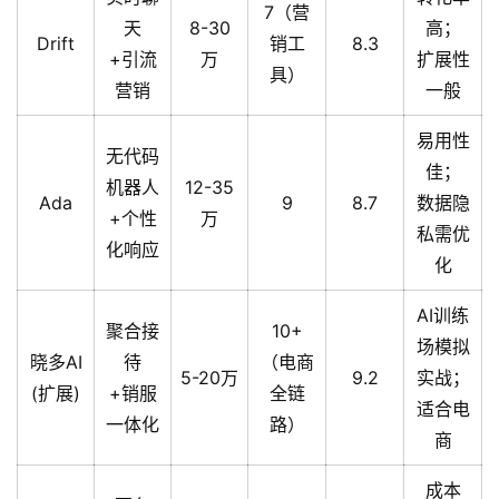
7（营
天
8-30
高；
Drift
销工
8.3
+引流
万
扩展性
具）
营销
一般
易用性
无代码
佳；
机器人
12-35
Ada
9
8.7
数据隐
+个性
万
私需优
化响应
化
AI训练
聚合接
10+
场模拟
晓多AI
待
（电商
5-20万
9.2
实战；
(扩展)
+销服
全链
适合电
一体化
路）
商
成本