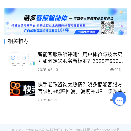
相关推荐
智能客服系统评测：用户体验与技术实
力如何定义服务新标准？2025年500亿
市场背后的服务断层测评：从响应速
2025-06-13
905
度、NLP深度到成本博弈，拆解体验与
技术的共生法则！
快手老铁咨询太热情？晓多智能客服方
言识别+趣味回复，复购率UP！晓多智
能客服方言识别让复购率飙升，老铁都
2025-08-30
486
说“中”！
© 2014-2026 晓多科技 版权所有 保留一切权利
蜀ICP备15004861号