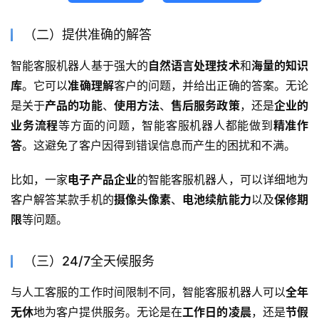
（二）提供准确的解答
智能客服机器人基于强大的
自然语言处理技术
和
海量的知识
库
。它可以
准确理解
客户的问题，并给出正确的答案。无论
是关于
产品的功能
、
使用方法
、
售后服务政策
，还是
企业的
业务流程
等方面的问题，智能客服机器人都能做到
精准作
答
。这避免了客户因得到错误信息而产生的困扰和不满。
比如，一家
电子产品企业
的智能客服机器人，可以详细地为
客户解答某款手机的
摄像头像素
、
电池续航能力
以及
保修期
限
等问题。
（三）24/7全天候服务
与人工客服的工作时间限制不同，智能客服机器人可以
全年
无休
地为客户提供服务。无论是在
工作日的凌晨
，还是
节假