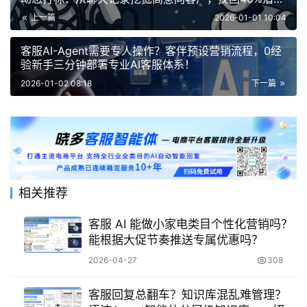
业绩！
上一篇
2026-01-01 10:04
客服AI-Agent需要专人操作？客伴预设营销流程，0经
验新手三分钟部署专业AI客服体系！
2026-01-02 08:18
下一篇
相关推荐
客服 AI 能做小家电类目个性化营销吗？
能根据大促节奏推送专属优惠吗？
2026-04-27
308
客服回复总翻车？知识库混乱难管理？