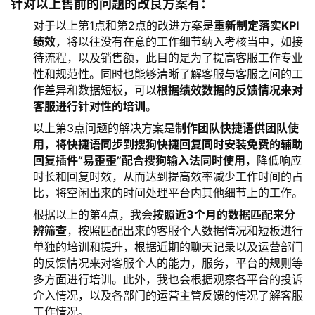
针对以上售前的问题的改良方案有：
对于以上第1点和第2点的改进方案是
重新制定落实KPI
绩效
，将以往没有在意的工作细节纳入考核当中，如接
待流程，以及销售额，此目的是为了提高客服工作专业
性和规范性。同时也能够清晰了解客服与客服之间的工
作差异和数据短板，可以
根据绩效数据的反馈情况来对
客服进行针对性的培训
。
以上第3点问题的解决方案是
制作团队快捷语供团队使
用
，
将快捷语同步到搜狗快捷回复同时安装免费的辅助
回复插件“易歪歪”配合搜狗输入法同时使用
，降低响应
时长和回复时效，从而达到提高效率减少工作时间的占
比，将空闲出来的时间处理平台内其他细节上的工作。
根据以上的第4点，我会
按照近3个月的数据匹配来分
辨筛查
，按照匹配出来的客服个人数据情况和短板进行
单独的培训和提升，根据近期的聊天记录以及运营部门
的反馈情况来对客服个人的能力，服务，平台的规则等
多方面进行培训。此外，我也会根据观察各平台的投诉
介入情况，以及各部门的运营主管反馈的情况了解客服
工作情况。