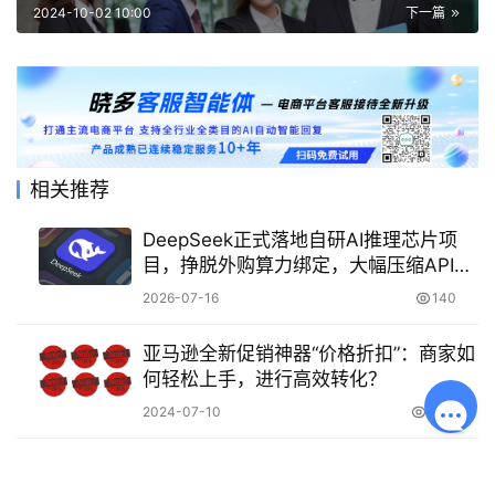
2024-10-02 10:00
下一篇
相关推荐
DeepSeek正式落地自研AI推理芯片项
目，挣脱外购算力绑定，大幅压缩API调
用综合成本
2026-07-16
140
亚马逊全新促销神器“价格折扣”：商家如
何轻松上手，进行高效转化？
2024-07-10
3.6K