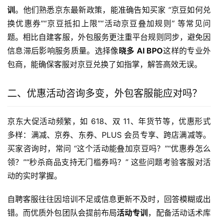
训
。他们熟悉京东最新政策，能准确告知买家 “京豆如何兑
换优惠券”“京豆抵扣上限”“活动京豆叠加规则” 等常见问
题。相比自建客服，外包服务更注重平台规则同步，避免因
信息滞后影响服务质量。选择像
晓多 AI BPO
这样的专业外
包商，能确保客服对京豆兑换了如指掌，解答高效无误。
二、优惠活动咨询多变，外包客服能应对吗？
京东大促活动频繁，如 618、双 11、年货节等，优惠形式
多样：满减、京券、东券、PLUS 会员专享、跨店满减等。
买家咨询时，常问 “这个活动能叠加京豆吗？”“优惠券怎么
领？”“秒杀商品支持无门槛券吗？” 这些问题考验客服对活
动的实时掌握。
自聘客服往往因培训不足或信息更新不及时，回答模糊或出
错。而优质外包团队会提前布局
活动专训
，配备活动话术库