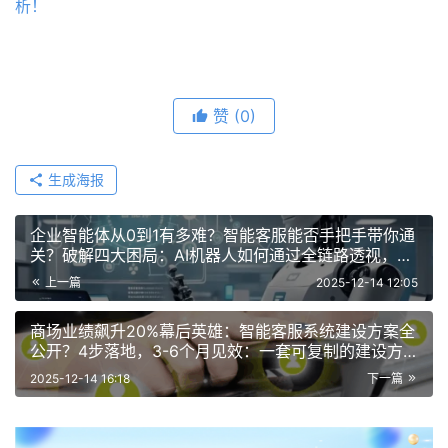
析！
赞
(0)
生成海报
企业智能体从0到1有多难？智能客服能否手把手带你通
关？破解四大困局：AI机器人如何通过全链路透视，化
身业务增长引擎
上一篇
2025-12-14 12:05
商场业绩飙升20%幕后英雄：智能客服系统建设方案全
公开？4步落地，3-6个月见效：一套可复制的建设方
案，让您的销售额实现同款飙升！
2025-12-14 16:18
下一篇