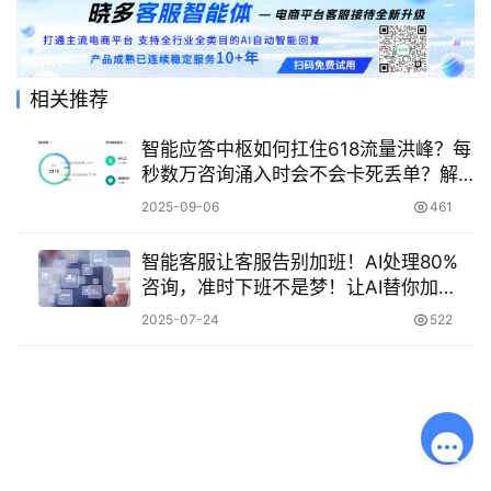
相关推荐
智能应答中枢如何扛住618流量洪峰？每
秒数万咨询涌入时会不会卡死丢单？解
析弹性扩容、智能预加载与自愈系统的
2025-09-06
461
技术防洪策略！
智能客服让客服告别加班！AI处理80%
咨询，准时下班不是梦！让AI替你加
班！客服准时下班不再是梦，工作效率
2025-07-24
522
飙升！