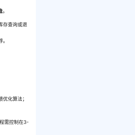
盘
。
库存查询或退
荐。
馈优化算法；
程需控制在3-