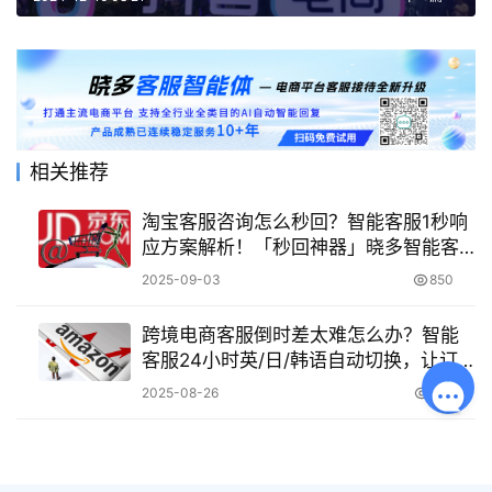
相关推荐
淘宝客服咨询怎么秒回？智能客服1秒响
应方案解析！「秒回神器」晓多智能客
服1秒极速响应，转化率飙升30%！
2025-09-03
850
跨境电商客服倒时差太难怎么办？智能
客服24小时英/日/韩语自动切换，让订
单不再流失！24小时秒回全球订单，跨
2025-08-26
675
境卖家从此告别时差焦虑！