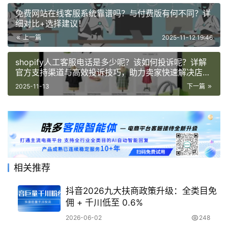
免费网站在线客服系统靠谱吗？与付费版有何不同？详
细对比+选择建议！
上一篇
2025-11-12 19:46
shopify人工客服电话是多少呢？该如何投诉呢？详解
官方支持渠道与高效投诉技巧，助力卖家快速解决店铺
技巧问题！
2025-11-13
下一篇
相关推荐
抖音2026九大扶商政策升级：全类目免
佣 + 千川低至 0.6%
2026-06-02
248