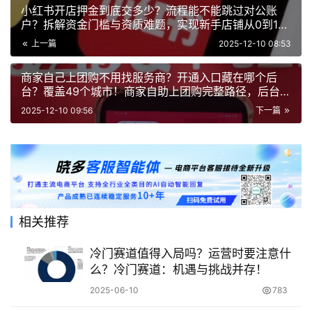
小红书开店押金到底交多少？流程能不能跳过对公账
户？拆解资金门槛与资质难题，实现新手店铺从0到1的
安全高效启动
上一篇
2025-12-10 08:53
商家自己上团购不用找服务商？开通入口藏在哪个后
台？覆盖49个城市！商家自助上团购完整路径，后台隐
藏入口与资质要求一览！
2025-12-10 09:56
下一篇
相关推荐
冷门赛道值得入局吗？运营时要注意什
么？冷门赛道：机遇与挑战并存！
2025-06-10
783