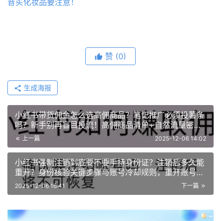
音买化妆品要注意！
赞
(0)
生成海报
小红书带货佣金怎么选高佣商品？笔记推广必须投薯条
吗？新手别再盲目投流！高佣商品清单+自然流量密
码，不投薯条照样实现佣金翻倍！
上一篇
2025-12-06 14:02
小红书强制注销到底要不要手持身份证？注销后多久能
重开？身份核验关键步骤与账号冷却规则，重开账号关
键节点一览！
2025-12-06 16:41
下一篇