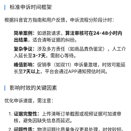
标准申诉时间框架
根据抖音官方指南和用户反馈，申诉流程分阶段计时：
简单案例：
如退款请求，
算法审核可在24-48小时内
出结果
，适合清晰证据的纠纷。
复杂争议：
涉及多方责任（如商品真伪鉴定），人工介
入延长至
3-7天
，需耐心等待。
峰值影响：
促销季（如双11）申诉量激增，时效可能延
长至
7天以上
，平台会通过APP通知预估时间。
影响时效的关键因素
优化申诉速度，需注意：
证据完整性：
上传清晰订单截图或视频证据可加速审
核，避免因缺失信息而延迟。
问题性质：
物流问题比质量争议更易处理，时效较短。