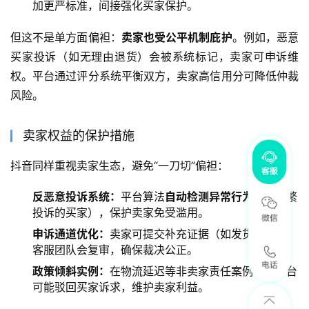
加更严标准，间接强化买家保护。
但这不是单方面偏袒：
卖家也受公平机制庇护
。例如，恶意
买家投诉（如无理由退货）会被系统标记，卖家可申诉维
权。平台通过评分系统平衡双方，卖家高信用分可降低仲裁
风险。
卖家权益的保护措施
抖音同样重视卖家生态，避免“一刀切”偏袒：
反恶意投诉系统：
平台算法
自动检测异常行为
（如频繁
投诉的买家），保护卖家免受滥用。
申诉通道优化：
卖家可提交补充证据（如发货凭证），
客服团队会复审，确保裁决公正。
政策倾斜实例：
在物流延迟等非卖家责任案例中，平台
可能驳回买家诉求，维护卖家利益。