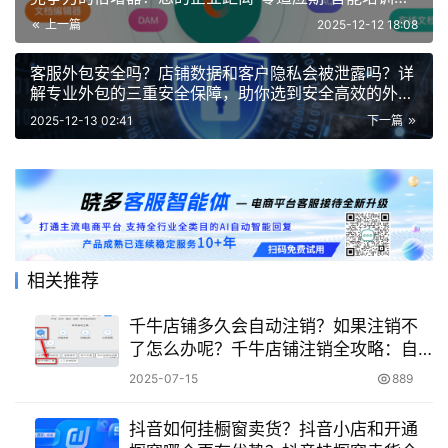
差一个AI问答系统！
上一篇
2025-12-12 18:08
客服外包安全吗？店铺数据和客户隐私会被泄露吗？详
解专业外包的三重安全保障，助你选到安全高效的外包
服务！
2025-12-13 02:41
下一篇
相关推荐
千牛店铺多久会自动注销？如果注销不
了怎么办呢？千牛店铺注销全攻略：自
动时限规定与无法注销解决指南！
2025-07-15
889
抖音如何挂橱窗卖货？抖音小店和开通